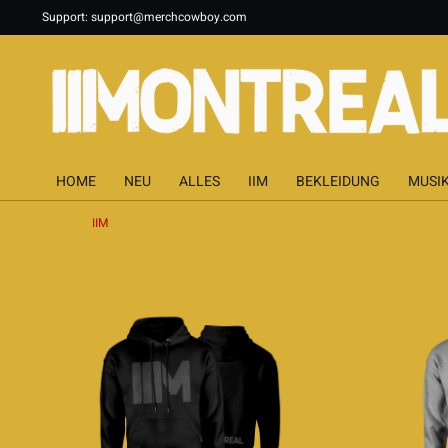
Support:
support@merchcowboy.com
HOME
NEU
ALLES
IIM
BEKLEIDUNG
MUSI
IIM