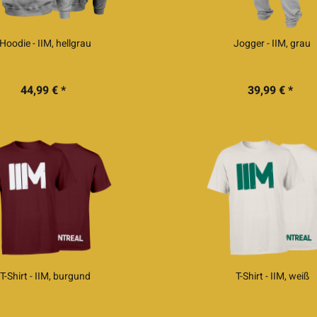
Hoodie - IIM, hellgrau
Jogger - IIM, grau
44,99 € *
39,99 € *
T-Shirt - IIM, burgund
T-Shirt - IIM, weiß